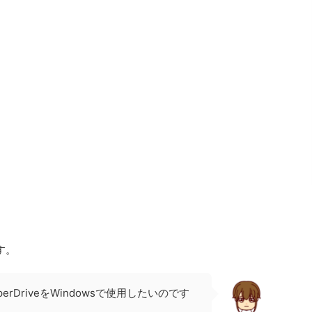
す。
perDriveをWindowsで使用したいのです
。