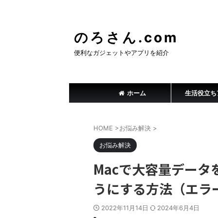
のろさん.com
便利なガジェットやアプリを紹介
ホーム
生活役立ち
HOME
>
お悩み解決
>
お悩み解決
Macで大容量データ
うにする方法（エラーコ
2022年11月14日
2024年6月4日